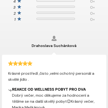
0×
0×
0×
0×
Drahoslava Suchánková
Krásné prostředí ,čisto ,velmi ochotný personál a
skvělé jídlo .
REAKCE OD WELLNESS POBYT PRO DVA
Dobrý večer, moc děkujeme za hodnocení a
těšíme se na další skvělý pobyt😉Krásný večer,
Marika Meškánová