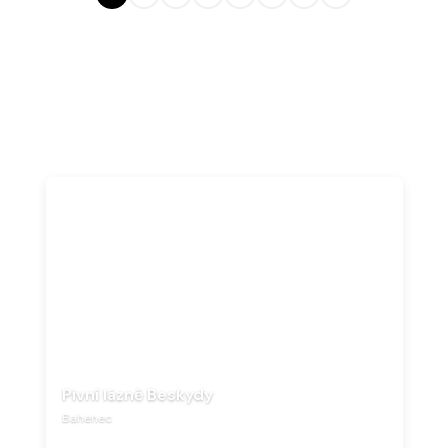
Pivní lázně Beskydy
Bahenec