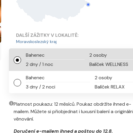
DALŠÍ ZÁŽITKY V LOKALITĚ:
Moravskoslezský kraj
Bahenec
2 osoby
2 dny / 1 noc
Balíček WELLNESS
Bahenec
2 osoby
3 dny / 2 noci
Balíček RELAX
Platnost poukazu: 12 měsíců. Poukaz obdržíte ihned e-
mailem. Můžete si přiobjednat i luxusní balení a origináln
věnování.
Doručení e-mailem ihned a poštou do 12.8.