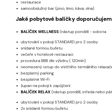
restaurace
samoobslužný bar (pivo, limo, káva, vína)
Jaké pobytové balíčky doporučuje
BALÍČEK WELLNESS
(nástup pondělí - sobota
ubytování v pokoji STANDARD pro 2 osoby
snídaně formou bufetu
večeře v hotelové restauraci
procedura BBB dle výběru ( 120min)
neomezený vstup do vnitřního termálního relaxa
bezplatný parking
bezplatné Wi-Fi
župan na pokoji k zapůjčení
BALÍČEK RELAX
(nástup pondělí, středa nebo pá
ubytování v pokoji STANDARD pro 2 osoby
2x snídaně formou bufetu