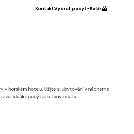
Kontakt
Vybrat pobyt
Košík
y v horském hotelu. Užijte si ubytování v nádherné
 pivo, ideální pobyt pro ženy i muže.