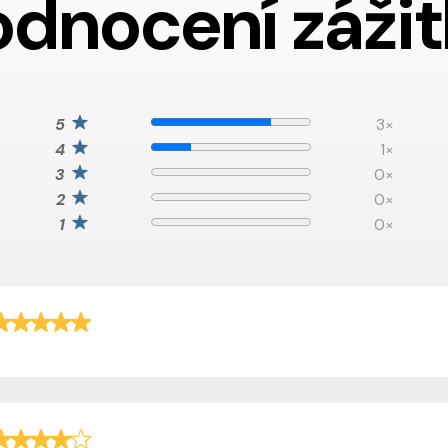
dnocení záži
3×
1×
0×
0×
0×