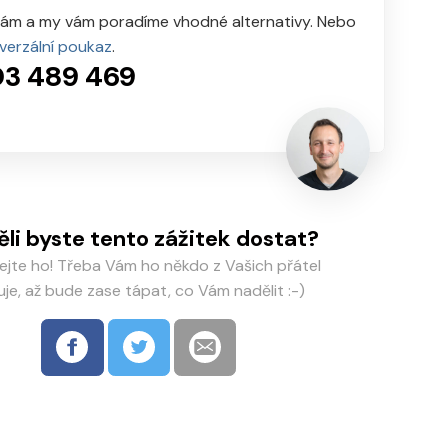
nám a my vám poradíme vhodné alternativy. Nebo
iverzální poukaz
.
3 489 469
ěli byste tento zážitek dostat?
lejte ho! Třeba Vám ho někdo z Vašich přátel
uje, až bude zase tápat, co Vám nadělit :-)