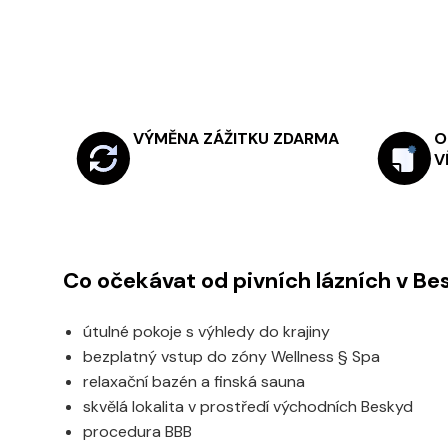
VÝMĚNA ZÁŽITKU ZDARMA
O
V
Co očekávat od pivních lázních v B
útulné pokoje s výhledy do krajiny
bezplatný vstup do zóny Wellness § Spa
relaxační bazén a finská sauna
skvělá lokalita v prostředí východních Beskyd
procedura BBB