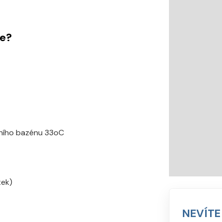
me?
čního bazénu 33oC
tek)
NEVÍTE