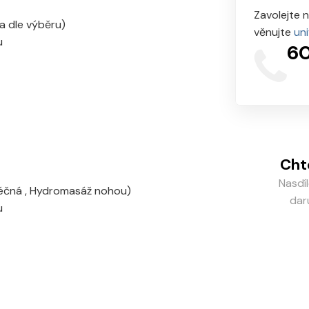
Zavolejte 
a dle výběru)
věnujte
un
u
60
Cht
Nasdí
léčná , Hydromasáž nohou)
dar
u