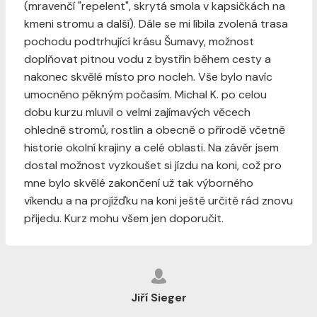
(mravenčí "repelent", skrytá smola v kapsičkách na
kmeni stromu a další). Dále se mi líbila zvolená trasa
pochodu podtrhující krásu Šumavy, možnost
doplňovat pitnou vodu z bystřin během cesty a
nakonec skvělé místo pro nocleh. Vše bylo navíc
umocněno pěkným počasím. Michal K. po celou
dobu kurzu mluvil o velmi zajímavých věcech
ohledně stromů, rostlin a obecně o přírodě včetně
historie okolní krajiny a celé oblasti. Na závěr jsem
dostal možnost vyzkoušet si jízdu na koni, což pro
mne bylo skvělé zakončení už tak výborného
víkendu a na projížďku na koni ještě určitě rád znovu
přijedu. Kurz mohu všem jen doporučit.
Jiří Sieger