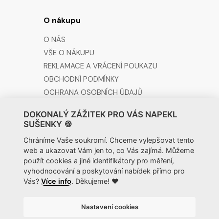
O nákupu
O NÁS
VŠE O NÁKUPU
REKLAMACE A VRÁCENÍ POUKAZU
OBCHODNÍ PODMÍNKY
OCHRANA OSOBNÍCH ÚDAJŮ
DOKONALÝ ZÁŽITEK PRO VÁS NAPEKL
Kontakt
SUŠENKY 🍪
info@wellness-pobyt-pro-dva.cz
Chráníme Vaše soukromí. Chceme vylepšovat tento
web a ukazovat Vám jen to, co Vás zajímá. Můžeme
603 489 469
použít cookies a jiné identifikátory pro měření,
vyhodnocování a poskytování nabídek přímo pro
Vás?
Více info
. Děkujeme! ❤️
Nastavení cookies
© 2026 Wellness pobyt pro dva