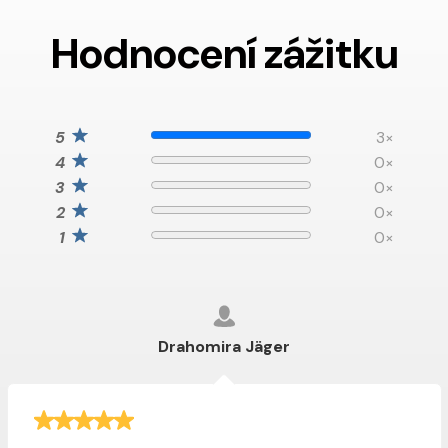
Hodnocení zážitku
3×
0×
0×
0×
0×
Drahomira Jäger