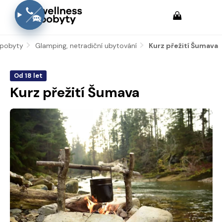
 pobyty
Glamping, netradiční ubytování
Aktuální:
Kurz přežití Šumava
Od 18 let
Kurz přežití Šumava