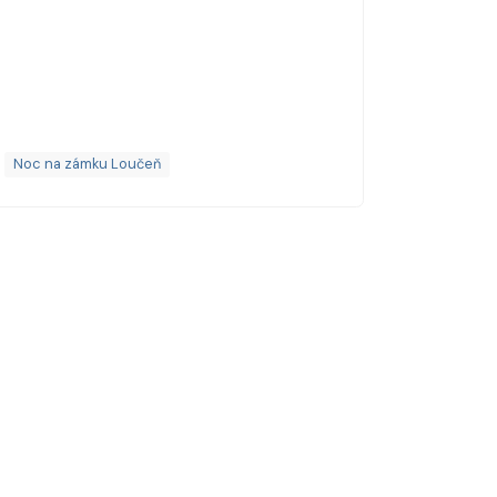
Dobrý 
hodnoce
:-) Kr
Noc na zámku Loučeň
Romantic