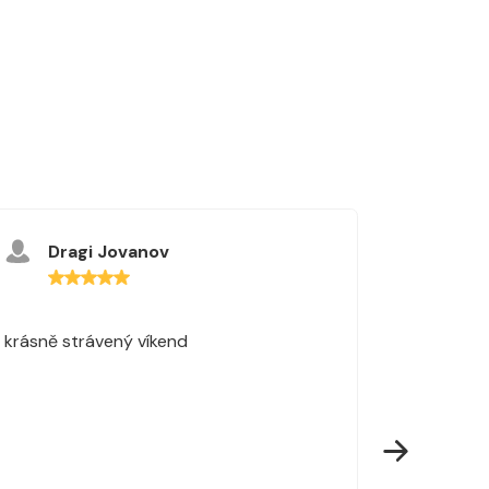
Dragi Jovanov
Lu
krásně strávený víkend
Úžasné u
kouzelná
lokalita 
nádherné
restaurac
opravdu z