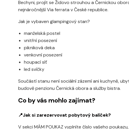
Bechyni, projít se Židovo strouhou a Černickou oborou
nejnáročnější Via ferrata v České republice.
Jak je vybaven glampingový stan?
manželská postel
vnitřní posezení
pikniková deka
venkovní posezení
houpací síť
led svíčky
Součástí stanu není sociální zázemí ani kuchyně, uby
budově penzionu Černická obora a služby bistra.
Co by vás mohlo zajímat?
📍Jak si zarezervovat pobytový balíček?
V sekci MÁM POUKAZ vyplníte číslo vašeho poukazu, 