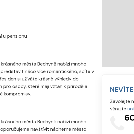
ní u penzionu
od krásného města Bechyně nabízí mnoho
 představit něco více romantického, spíte v
es den si užíváte krásné výhledy do
n pro osoby, které mají vztah k přírodě a
NEVÍTE
alé kompromisy.
Zavolejte 
věnujte
un
60
od krásného města Bechyně nabízí mnoho
 doporučujeme navštívit nádherné město