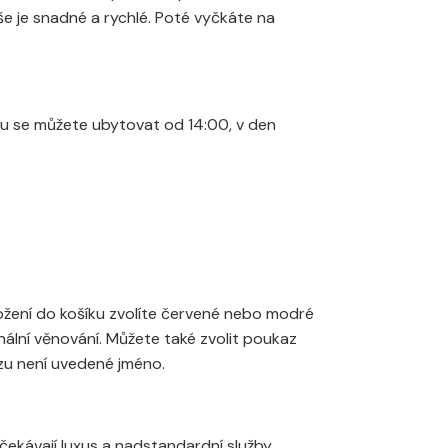
še je snadné a rychlé. Poté vyčkáte na
du se můžete ubytovat od 14:00, v den
ožení do košíku zvolíte červené nebo modré
nální věnování. Můžete také zvolit poukaz
zu není uvedené jméno.
ekávají luxus a nadstandardní služby.