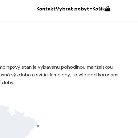
Kontakt
Vybrat pobyt
Košík
Glampingový stan je vybavenu pohodlnou manželskou
sná výzdoba a svítící lampiony, to vše pod korunami
í doby.