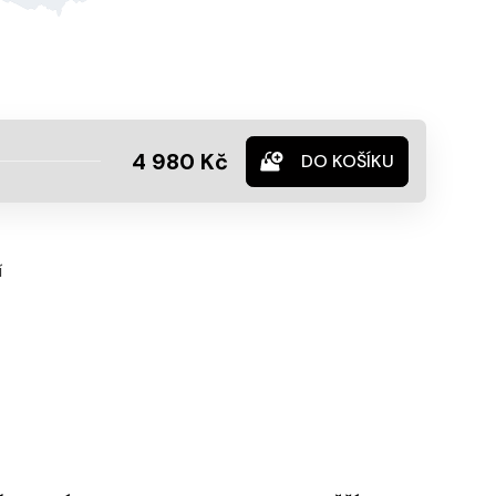
4 980 Kč
DO KOŠÍKU
í