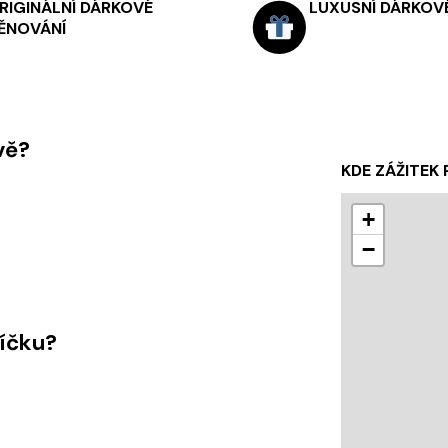
RIGINÁLNÍ DÁRKOVÉ
LUXUSNÍ DÁRKOVÉ
ĚNOVÁNÍ
vě?
KDE ZÁŽITEK
+
−
líčku?