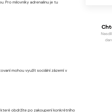
. Pro milovníky adrenalinu je tu
Cht
Nasdí
dar
tovaní mohou využít sociální zázemí v
které obdržíte po zakoupení konkrétního