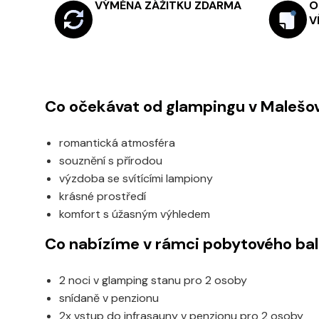
VÝMĚNA ZÁŽITKU ZDARMA
O
V
Co očekávat od glampingu v Malešo
romantická atmosféra
souznění s přírodou
výzdoba se svítícími lampiony
krásné prostředí
komfort s úžasným výhledem
Co nabízíme v rámci pobytového ba
2 noci v glamping stanu pro 2 osoby
snídaně v penzionu
2x vstup do infrasauny v penzionu pro 2 osoby