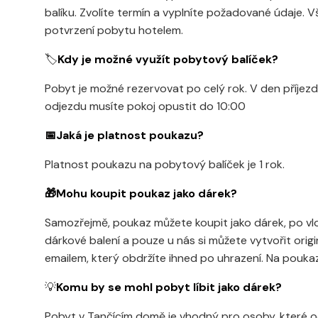
balíku. Zvolíte termín a vyplníte požadované údaje. V
potvrzení pobytu hotelem.
🏷️
Kdy je možné využít pobytový balíček?
Pobyt je možné rezervovat po celý rok. V den příjez
odjezdu musíte pokoj opustit do 10:00
📅Jaká je platnost poukazu?
Platnost poukazu na pobytový balíček je 1 rok.
🎁Mohu koupit poukaz jako dárek?
Samozřejmě, poukaz můžete koupit jako dárek, po vl
dárkové balení a pouze u nás si můžete vytvořit origi
emailem, který obdržíte ihned po uhrazení. Na pouka
💡
Komu by se mohl pobyt líbit jako dárek?
Pobyt v Tančícím domě je vhodný pro osoby, které oč